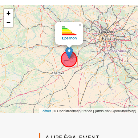
+
−
×
Epernon
Leaflet
| © Openstreetmap France | {attribution.OpenStreetMap}
A LIRE ÉGALEMENT