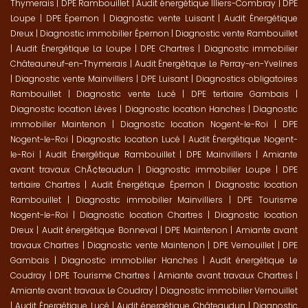
Thymerais
|
DPE Rambouillet
|
Audit énergétique Illiers-Combray
|
DPE
Loupe
|
DPE Épernon
|
Diagnostic vente Luisant
|
Audit Énergétique
Dreux
|
Diagnostic immobilier Épernon
|
Diagnostic vente Rambouillet
|
Audit Énergétique La Loupe
|
DPE Chartres
|
Diagnostic immobilier
Châteauneuf-en-Thymerais
|
Audit Énergétique Le Perray-en-Yvelines
|
Diagnostic vente Mainvilliers
|
DPE Luisant
|
Diagnostics obligatoires
Rambouillet
|
Diagnostic vente Lucé
|
DPE tertiaire Gambais
|
Diagnostic location Lèves
|
Diagnostic location Hanches
|
Diagnostic
immobilier Maintenon
|
Diagnostic location Nogent-le-Roi
|
DPE
Nogent-le-Roi
|
Diagnostic location Lucé
|
Audit Énergétique Nogent-
le-Roi
|
Audit Énergétique Rambouillet
|
DPE Mainvilliers
|
Amiante
avant travaux ChÃ¢teaudun
|
Diagnostic immobilier Loupe
|
DPE
tertiaire Chartres
|
Audit Énergétique Épernon
|
Diagnostic location
Rambouillet
|
Diagnostic immobilier Mainvilliers
|
DPE Tourisme
Nogent-le-Roi
|
Diagnostic location Chartres
|
Diagnostic location
Dreux
|
Audit énergétique Bonneval
|
DPE Maintenon
|
Amiante avant
travaux Chartres
|
Diagnostic vente Maintenon
|
DPE Vernouillet
|
DPE
Gambais
|
Diagnostic immobilier Hanches
|
Audit énergétique Le
Coudray
|
DPE Tourisme Chartres
|
Amiante avant travaux Chartres
|
Amiante avant travaux Le Coudray
|
Diagnostic immobilier Vernouillet
|
Audit Énergétique Lucé
|
Audit énergétique Châteaudun
|
Diagnostic