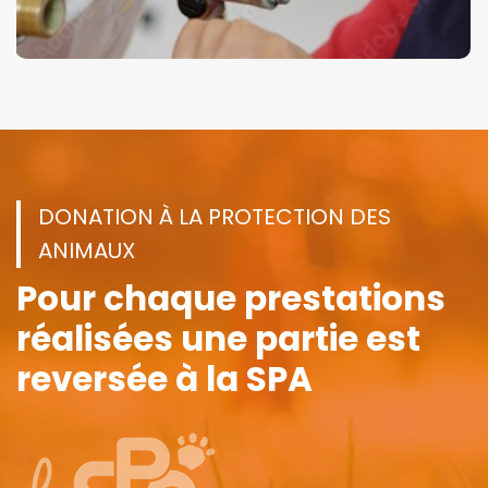
DONATION À LA PROTECTION DES
ANIMAUX
Pour chaque prestations
réalisées
une partie est
reversée à la SPA