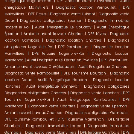
Énergétique Nogent-le-Roi
|
DPE Châteauneuf-en-Thymerais
|
Audit
énergétique Mainvilliers
|
Diagnostic location Vernouillet
|
DPE
Mainvilliers
|
DPE Dreux
|
Diagnostic vente Luisant
|
Diagnostic vente
Dreux
|
Diagnostics obligatoires Epernon
|
Diagnostic immobilier
Nogent-le-Roi
|
Audit énergétique Le Coudray
|
Audit Énergétique
Épernon
|
Amiante avant travaux Chartres
|
DPE Lèves
|
Diagnostic
location Gambais
|
Diagnostic location Chartres
|
Diagnostics
obligatoires Nogent-le-Roi
|
DPE Rambouillet
|
Diagnostic location
Mainvilliers
|
DPE tertiaire Nogent-le-Roi
|
Diagnostic location
Maintenon
|
Audit Énergétique Le Perray-en-Yvelines
|
DPE Vernouillet
|
Amiante avant travaux ChÃ¢teaudun
|
Audit Énergétique Chartres
|
Diagnostic vente Rambouillet
|
DPE Tourisme Dourdan
|
Diagnostic
location Dreux
|
Audit Énergétique Houdan
|
Diagnostic location
Hanches
|
Audit énergétique Bonneval
|
Diagnostics obligatoires
Diagnostics obligatoires Chartres
|
Diagnostic vente Hanches
|
DPE
Tourisme Nogent-le-Roi
|
Audit Énergétique Rambouillet
|
DPE
Maintenon
|
Diagnostic vente Chartres
|
Diagnostic vente Épernon
|
Amiante avant travaux Chartres
|
Diagnostics obligatoires Gambais
|
DPE Tourisme Rambouillet
|
DPE Tourisme Maintenon
|
DPE tertiaire
Chartres
|
Diagnostic immobilier Loupe
|
Diagnostic immobilier
Gambais
|
Diagnostic vente Mainvilliers
|
DPE tertiaire Gambais
|
DPE