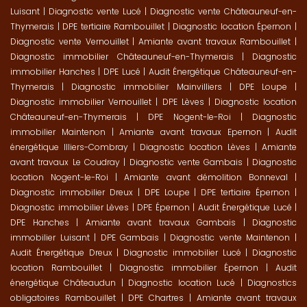
Luisant
|
Diagnostic vente Lucé
|
Diagnostic vente Châteauneuf-en-
Thymerais
|
DPE tertiaire Rambouillet
|
Diagnostic location Épernon
|
Diagnostic vente Vernouillet
|
Amiante avant travaux Rambouillet
|
Diagnostic immobilier Châteauneuf-en-Thymerais
|
Diagnostic
immobilier Hanches
|
DPE Lucé
|
Audit Énergétique Châteauneuf-en-
Thymerais
|
Diagnostic immobilier Mainvilliers
|
DPE Loupe
|
Diagnostic immobilier Vernouillet
|
DPE Lèves
|
Diagnostic location
Châteauneuf-en-Thymerais
|
DPE Nogent-le-Roi
|
Diagnostic
immobilier Maintenon
|
Amiante avant travaux Epernon
|
Audit
énergétique Illiers-Combray
|
Diagnostic location Lèves
|
Amiante
avant travaux Le Coudray
|
Diagnostic vente Gambais
|
Diagnostic
location Nogent-le-Roi
|
Amiante avant démolition Bonneval
|
Diagnostic immobilier Dreux
|
DPE Loupe
|
DPE tertiaire Épernon
|
Diagnostic immobilier Lèves
|
DPE Épernon
|
Audit Énergétique Lucé
|
DPE Hanches
|
Amiante avant travaux Gambais
|
Diagnostic
immobilier Luisant
|
DPE Gambais
|
Diagnostic vente Maintenon
|
Audit Énergétique Dreux
|
Diagnostic immobilier Lucé
|
Diagnostic
location Rambouillet
|
Diagnostic immobilier Épernon
|
Audit
énergétique Châteaudun
|
Diagnostic location Lucé
|
Diagnostics
obligatoires Rambouillet
|
DPE Chartres
|
Amiante avant travaux