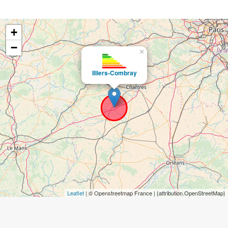
+
−
×
Illiers-Combray
Leaflet
| © Openstreetmap France | {attribution.OpenStreetMap}