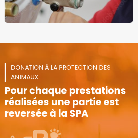
DONATION À LA PROTECTION DES
ANIMAUX
Pour chaque prestations
réalisées
une partie est
reversée à la SPA