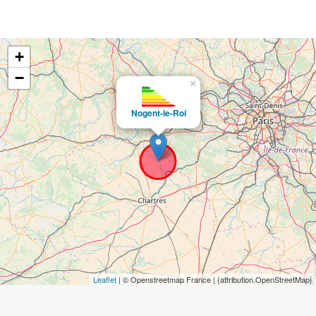
+
−
×
Nogent-le-Roi
Leaflet
| © Openstreetmap France | {attribution.OpenStreetMap}