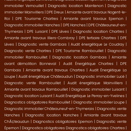
immobilier Vernouillet
|
Diagnostic location Maintenon
|
Diagnostic
immobilier Mainvilliers
|
DPE Dreux
|
Amiante avant travaux Nogent-le-
Roi
|
DPE Tourisme Chartres
|
Amiante avant travaux Epernon
|
Diagnostic immobilier Hanches
|
DPE Hanches
|
DPE Châteauneuf-en-
Thymerais
|
DPE Luisant
|
DPE Lèves
|
Diagnostic location Chartres
|
Amiante avant travaux Illiers-Combray
|
DPE tertiaire Chartres
|
DPE
Lèves
|
Diagnostic vente Gambais
|
Audit énergétique Le Coudray
|
Diagnostic vente Chartres
|
DPE Tourisme Rambouillet
|
Diagnostic
immobilier Rambouillet
|
Diagnostic location Gambais
|
Amiante
avant démolition Bonneval
|
Audit Énergétique Chartres
|
DPE
Gambais
|
Amiante avant travaux Chartres
|
Audit Énergétique La
Loupe
|
Audit énergétique Châteaudun
|
Diagnostic immobilier Lucé
|
Diagnostic vente Rambouillet
|
Audit énergétique Mainvilliers
|
Amiante avant travaux Rambouillet
|
Diagnostic immobilier Luisant
|
Diagnostic location Luisant
|
Audit Énergétique Le Perray-en-Yvelines
|
Diagnostics obligatoires Rambouillet
|
Diagnostic immobilier Loupe
|
Diagnostic immobilier Châteauneuf-en-Thymerais
|
Diagnostic vente
Hanches
|
Diagnostic location Hanches
|
Amiante avant travaux
ChÃ¢teaudun
|
Diagnostics obligatoires Epernon
|
Diagnostic vente
Épernon
|
Diagnostics obligatoires Diagnostics obligatoires Chartres
|