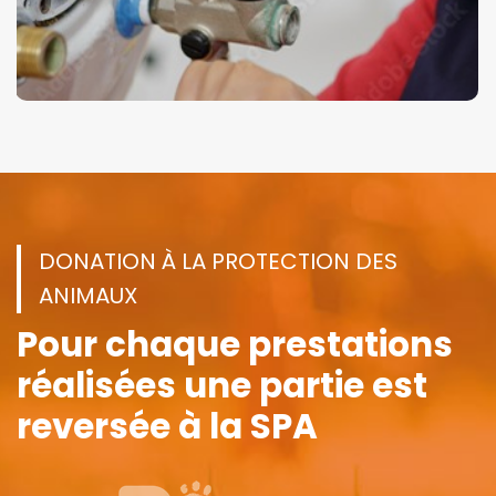
DONATION À LA PROTECTION DES
ANIMAUX
Pour chaque prestations
réalisées
une partie est
reversée à la SPA