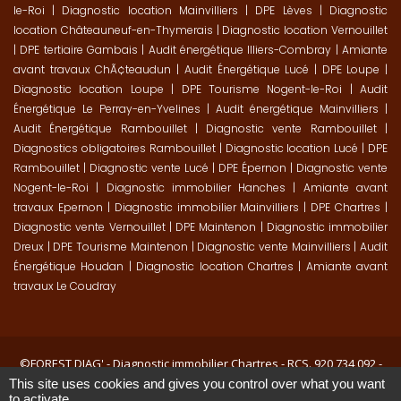
le-Roi
|
Diagnostic location Mainvilliers
|
DPE Lèves
|
Diagnostic
location Châteauneuf-en-Thymerais
|
Diagnostic location Vernouillet
|
DPE tertiaire Gambais
|
Audit énergétique Illiers-Combray
|
Amiante
avant travaux ChÃ¢teaudun
|
Audit Énergétique Lucé
|
DPE Loupe
|
Diagnostic location Loupe
|
DPE Tourisme Nogent-le-Roi
|
Audit
Énergétique Le Perray-en-Yvelines
|
Audit énergétique Mainvilliers
|
Audit Énergétique Rambouillet
|
Diagnostic vente Rambouillet
|
Diagnostics obligatoires Rambouillet
|
Diagnostic location Lucé
|
DPE
Rambouillet
|
Diagnostic vente Lucé
|
DPE Épernon
|
Diagnostic vente
Nogent-le-Roi
|
Diagnostic immobilier Hanches
|
Amiante avant
travaux Epernon
|
Diagnostic immobilier Mainvilliers
|
DPE Chartres
|
Diagnostic vente Vernouillet
|
DPE Maintenon
|
Diagnostic immobilier
Dreux
|
DPE Tourisme Maintenon
|
Diagnostic vente Mainvilliers
|
Audit
Énergétique Houdan
|
Diagnostic location Chartres
|
Amiante avant
travaux Le Coudray
©FOREST DIAG' -
Diagnostic immobilier Chartres
- RCS. 920 734 092 -
Mentions légales
-
CGV
-
Politique de confidentialité
This site uses cookies and gives you control over what you want
to activate