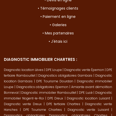
• Devis en ligne
• Témoignages clients
• Paiement en ligne
• Galeries
• Mes partenaires
• J'étais ici
DIAGNOSTIC IMMOBILIER CHARTRES :
Diagnostic location Lèves
|
DPE Loupe
|
Diagnostic vente Épernon
|
DPE
tertiaire Rambouillet
|
Diagnostics obligatoires Gambais
|
Diagnostic
location Gambais
|
DPE Tourisme Dourdan
|
Diagnostic immobilier
Loupe
|
Diagnostics obligatoires Epernon
|
Amiante avant démolition
Bonneval
|
Diagnostic immobilier Rambouillet
|
DPE Lucé
|
Diagnostic
immobilier Nogent-le-Roi
|
DPE Dreux
|
Diagnostic location Luisant
|
Diagnostic vente Dreux
|
DPE tertiaire Chartres
|
Diagnostic vente
Hanches
|
DPE Tourisme Chartres
|
Diagnostic vente Luisant
|
Diagnostics obligatoires Diagnostics obligatoires Chartres
|